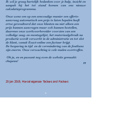
Ik wil je graag hartelijk bedanken voor je hulp, inzicht en
aanpak bij het tot stand komen van ons nieuwe
calculatieprogramma.
Onze wens om op een eenvoudige manier een offerte-
aanvraag automatisch een prijs te laten bepalen heeft
ertoe geresulteerd dat onze klanten nu niet alleen een
prijs kunnen aanvragen maar ook kunnen bestellen,
daarmee onze werkvoorbereider voorzien van een
volledige zaag- en montagelijst, het materiaalgebruik na
productie wordt verwerkt in de administratie en tot slot
de klant, vanuit Exact-online een factuur krijgt.
De besparing in tijd en de vermindering van de foutkans
zijn enorm. Onze verwachting is vele malen overtroffen.
Oh ja, en en passant nog even de website gemaakt:
chapeau!
"
25 jan 2019; Marcel eigenaar Tackers and Packers