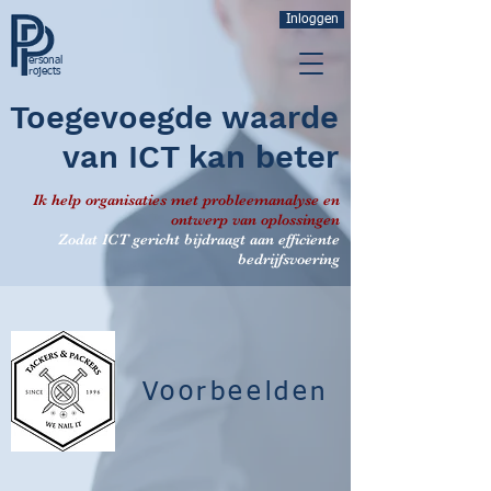
Inloggen
ersonal
rojects
Toegevoegde waarde
van ICT kan beter
Ik help organisaties met probleemanalyse en
ontwerp van oplossingen
Zodat ICT gericht bijdraagt aan efficïente
bedrijfsvoering
Voorbeelden