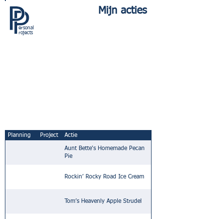
Mijn acties
ersonal
rojects
Planning
Project
Actie
Aunt Bette's Homemade Pecan
Pie
Rockin’ Rocky Road Ice Cream
Tom’s Heavenly Apple Strudel